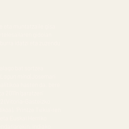
e eta muntatzaile gisa
)
telesailaren gidoian
burra idatzi eta zuzendu
alago bat sortzea
Lagun mina
(Josemari
alitikoa hasten da, bere
a 2011n ‘garatzen’
 (Vitoria-Gasteizko
oa), 'Printze Txikia'-ren
 eta Euskal Herriko
endariarekin, Indiako