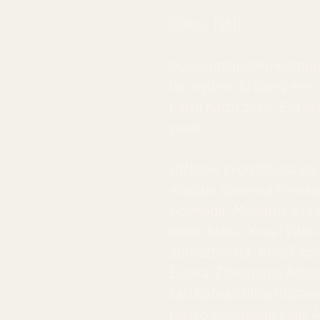
(Bilbo. 1981)
Ikus-entzunezko Komunika
lan egiten du batez ere
parte hartu zuen. Eta u
zuen.
Offtopik
ekoiztetxea sor
erabaki zuen eta
Pressu
Goenaga.
Moriarti
), eta
lehen luzea. Krea (Vitor
aurkezten da, Krea Exp
Euskal Zinemaren Astea) 
zati batean oinarritutak
tokiko zinemagileekin, A