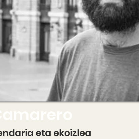
Camarero
zendaria eta ekoizlea