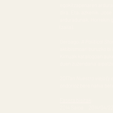
egokitzapenaren ardurad
dira. Eta, azkenik, Jose
arduradunak. Horrekin 
(zaila).
Geroago,
A Political Sto
aktibismoari buruzko bi
Kimuak katalogoan auke
duen zuzendaria’ aipatze
2017an
Nuestro viejo (y 
ondorioz bere nahia bet
Fasera bisitak
:
2014 Saioa 2014/04/22 A 