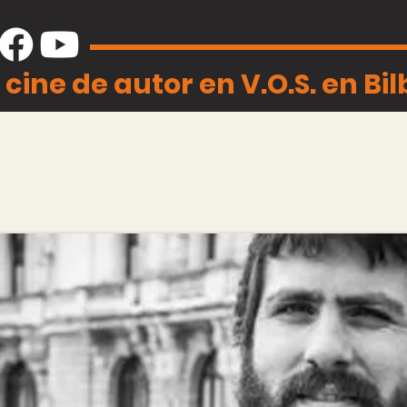
 cine de autor en V.O.S. en Bi