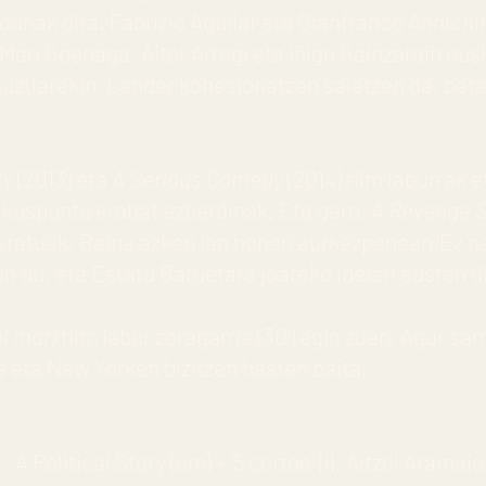
unak dira. Fabrizio Aguilar eta Gianfranco Annichin
 Mari Goenaga, Aitor Arregi eta Iñigo Gainzarain eu
guztiarekin, Lander kohesionatzen saiatzen da, ba
ry
(2013) eta
A Serious Comedy
(2014) film laburrak e
 ikuspuntu erabat ezberdinak. Eta gero,
A Revenge S
ratuak. Baina azken lan honen aurkezpenean ‘Ez n
n du, eta Estatu Batuetara joateko ideiari eusten d
el mar)
film labur zoragarria (30') egin zuen. Agur sa
e eta New Yorken bizitzen hasten baita.
Political Story (cm) + 5 cortos (II. Aitzol Aramaio