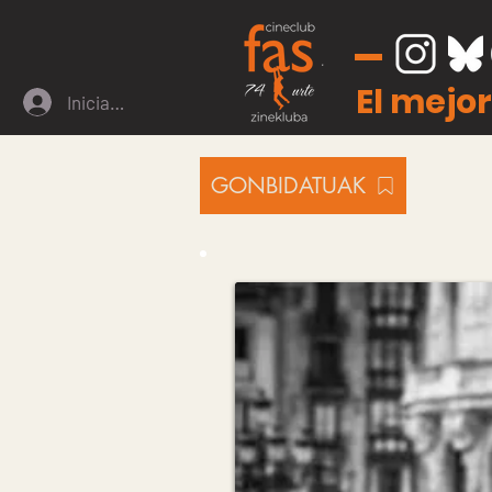
El mejor
Iniciar sesión
GONBIDATUAK