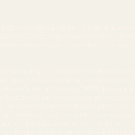
zioan lizentziatua, gidoilari, zuzendari laguntzail
. 2005ean
Suárez y Mariscal, caso cerrado
(
cuatro tb
rtebete geroago
Leyre et Laurent
animaziozko film la
tu ondoren (Iñigo G. Quesadarekin) proiektu pertson
re Filmak
(2008) ekoiztetxe berria sortu zuen. 2011n
 ondoren
What about Columbus
(2012) dokumental an
ia-Gasteiz) beka bati esker egindako proiektua da, et
resión Contemporaneak antolatutako Zinemastea v.2
ekimenaren barruan. Lan honek (film-arrisku handik
o narrazio kulturalak aztertzen ditu, Indiako, Peruko
njum Rajabali gidoilariarekin eta Ashwini Malik zuz