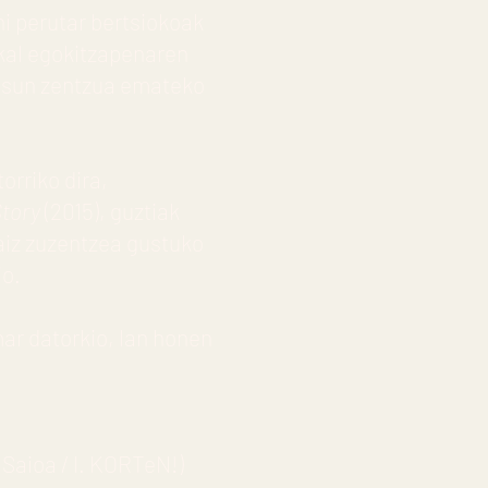
i perutar bertsiokoak
skal egokitzapenaren
tasun zentzua emateko
torriko dira,
tory
(2015), guztiak
aiz zuzentzea gustuko
io.
mar datorkio, lan honen
 Saioa / I. KORTeN!)