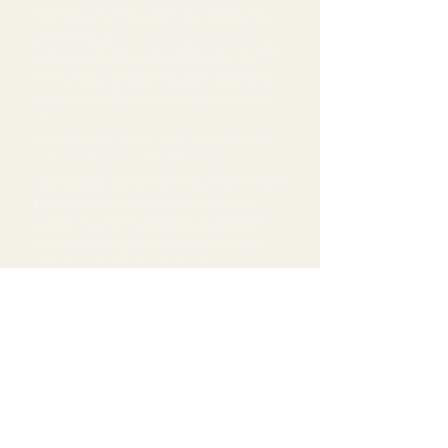
grabatu zuen, eta ondoren ‘Trikitrixa Zoom', jazzarekin bat
eginez. Estiloak eta fusioak beste musika herrikoi batzuekin
nahasten hasten da.
‘Bilbao 00:00' (1998) lanarekin jauzi kualitatibo eta kuantitatiboa
eman zen (40 musikarik baino gehiagok parte hartu zuten
bertan). Ondoren, ‘Maren' (2001) eta ‘K' (2003), Grammy Latino-
Folk, internalizazio garrantzitsua dakartenak. Marijaia '(Aste
Nagusia Bilbao) edo Athleticentzako ereserkiak konposatzen
ditu.
Zenbat kolaborazio, músic@s, bidaiak, herrialdeak, diskoak,
kontzertuek historia ezin hobea osatzen dute.
--------------
2018ko abenduan, Gantetik (Belgika) gertu, iktus batek musika
eta eszenatokiak uztera behartzen du. 2022an Fermin Aioren
Berpiztu
dokumentalak bere bizitza musikal eta bidaiaria
kontatzen du. Zinemaldian estreinatu zen eta BBK aretoan
(Bilbo) ere aurkeztu zen. 2023ko martxoaren 9an Arriaga
Antzokian (Bilbo) omenaldi musikal jendetsua egin zitzaion
(hogei bat kide eta taldek parte hartzen dute).
Fasera bisitak
:
2065 Saioa 2011/05/24 Un poco de chocolate (Aitzol
Aramaioren Omenaldia)
Sede social y biblioteca:
San Nicolás de Olabeaga, 33 2º
Tfno.:
618 31 84 31
Mail:
info@cineclubfas.com
Lugar de proyecciones:
Salón Indautxu (Plaza Indautxu s/n)