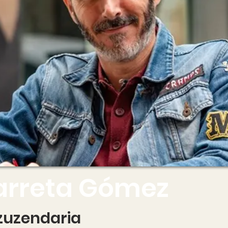
garreta Gómez
 zuzendaria