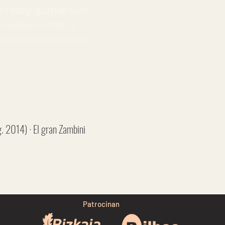
oan
Ilargi guztiak
bere
n erdian filmatua.
lea) aktoreekin saioa
. 2014) · El gran Zambini
Patrocinan