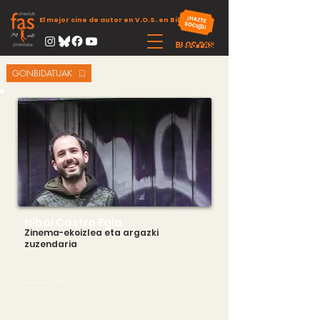
El mejor cine de autor en V.O.S. en Bilbao
GONBIDATUAK
Hibai Castro Egia
Zinema-ekoizlea eta argazki
zuzendaria
Ikus-entzunezko Komunikazioan lizentziatua (EHU)
Fasera bisitak
:
2400 Saioa
2020-10-27
Glittering Misfits // Anti (eko/arg. zuz)
2351 Saioa
2019-04-23
Gure oroitzapenak
(eko) // Ama (flb)