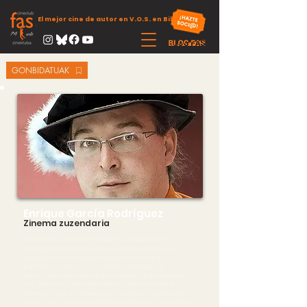
El mejor cine de autor en V.O.S. en Bilbao
GONBIDATUAK
Enrique García Rodríguez
Zinema zuzendaria
Enrique García eta Rubén Salazar ikusentzunezkoen
Silverspace Animation Studios ekoiztetxeko ekoizle eta
arduradunak dira. Arabako enpresa honek zinema,
publizitatea, telebista eta multimedia arloetarako 3
dimentsiotako edukietan du espezialitatea. Duela pare bat
urte, haien film laburretako batekin, Perpetuum mobile
izenekoa, Oscar sarietarako aurre-hautaketan sartzea lortu
zuten. “Daisy Cutter / La cortadora de margaritas”, bere azken