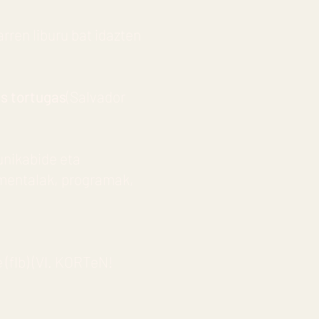
garren liburu bat idazten
as tortugas
(Salvador
unikabide eta
kumentalak, programak,
 (flb) (VI. KORTeN!