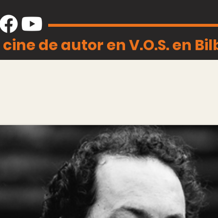
 cine de autor en V.O.S. en Bi