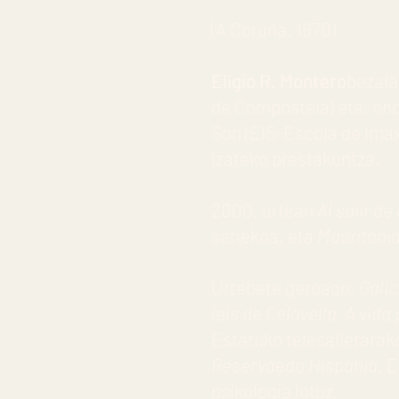
(A Coruña. 1970)
Eligio R. Montero
bezala
de Compostela) eta, ond
Son (EIS-Escola de Imax
izateko prestakuntza.
2000. urtean
Al salir de
seriekoa, eta
Mauritani
Urtebete geroago,
Galic
leis de Celavella, A vida
Estatuko telesailetarako
Reserva
edo
Hispania
. 
psikologia lotuz.