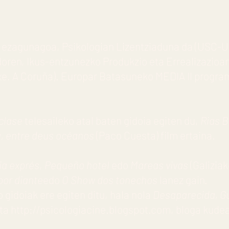
 ezagunagoa, Psikologian Lizentziaduna da (USC-U
oren, Ikus-entzunezko Produkzio eta Errealizazioan
e. A Coruña). Europar Batasuneko MEDIA II program
 clase
telesaileko atal baten gidoia egiten du,
Rias B
a, entre deus océanos
(Paco Cuesta) film ertaina.
ia exprés
,
Pequeño hotel
edo
Mareas vivas
(Galizia
 por diante
edo
O Show dos tonechos
lanez gain.
 gidoiak ere egiten ditu, hala nola
Desaparecida, Gu
Eta
http://psicologiacine.blogspot.com
, bloga kude