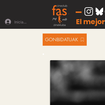
El mejor
Iniciar sesión
GONBIDATUAK