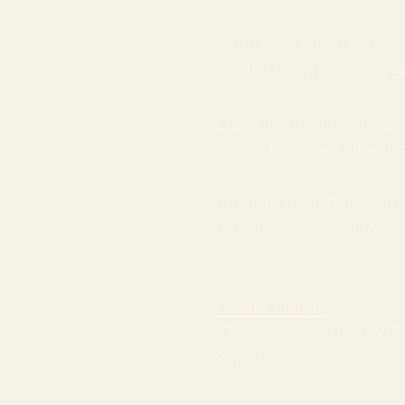
2011n bere lehen eleberri
du, ‘1921, diario de una e
Eta 2018an egiten du be
Simó), Fas zineklubean 
Gidoilari gisa, batez er
formatuetarako gidoiak 
etab.).
Fasera bisitak
:
2372 Saioa
2019/12/17
Saria)