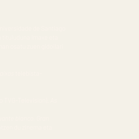
niversidade de Santiago
 tituluduna Imaxe eta
an osatu zuen gidoilari
aixas
telebista-
ko TVG-Television).
As
ante blanco, Gran
atzen du zinema eta