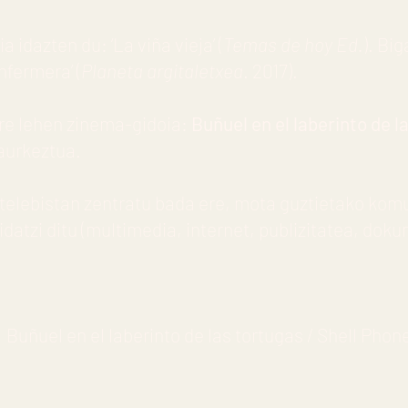
a idazten du: ‘La viña vieja’ (
Temas de hoy Ed.
). Bi
nfermera’ (
Planeta argitaletxea
. 2017).
re lehen zinema-gidoia:
Buñuel en el laberinto de l
aurkeztua.
e telebistan zentratu bada ere, mota guztietako kom
idatzi ditu (multimedia, internet, publizitatea, do
 Buñuel en el laberinto de las tortugas / Shell Phone