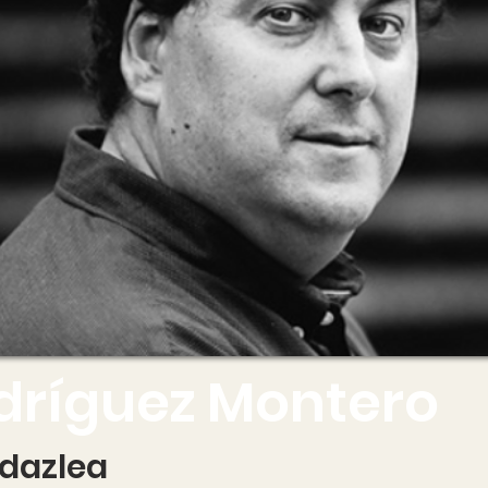
odríguez Montero
idazlea