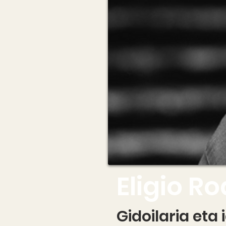
Eligio R
Gidoilaria eta 