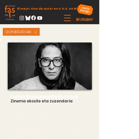
El mejor cine de autor en V.O.S. en Bilbao
GONBIDATUAK
Diana Bustamante Escobar
Zinema ekozile eta zuzendaria
Medellín (Kolonbia). Zuzendaria, zinema-ekoizlea, kultura-
programatzailea eta -kudeatzailea. Arte Plastikoak ikasi zuen
(Medellin, Arte Eskola Herrikoia) eta ere Zinema (Univ. N.
Kolonbia, Bogota)
Zinema ataleko gerentea (Caracol TV /2008-2012) . Indias
Cartagenako Nazioarteko Zinema Jaialdiaren zuzendari
artistikoa -FICCI- (2014-2019).