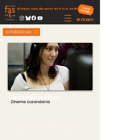
El mejor cine de autor en V.O.S. en Bilbao
GONBIDATUAK
Belén Macías Pérez
Zinema zuzendaria
(Tarragona. 1970)
Complutense Unibertsitatean Informazio Zientzietan
Lizentziatura lortu zuen eta Dramatikoko Goimailako Eskola
Errealean diplomatua. “Versión Española" saioaren Amerikako
Etxea irabazi ondoren, San Antonio de los Bañoseko Zine
Eskolan gidoi zinematografikoari buruzko lkastaro bat ikasi
zuen. Antzerki, publizitate eta zuzendu ditu, hala nola, "Un lugar