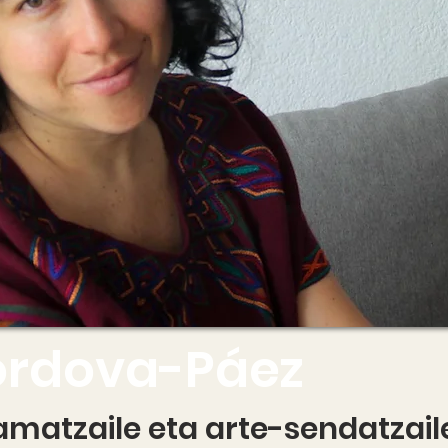
órdova-Páez
matzaile eta arte-sendatzail