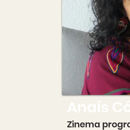
Anaís C
Zinema progra