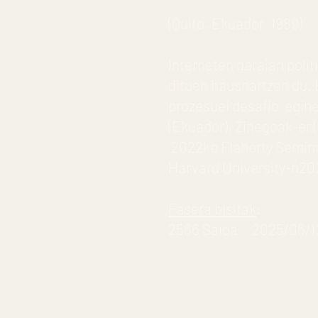
(Quito, Ekuador. 1989)
Interneten garaian poli
dituen hausnartzen du. 
prozesuei desafio egin
(Ekuador), Zinegoak-en(
2022ko Flaherty Semina
Harvard University-n20
Fasera bisitak
:
2566 Saioa 2025/06/10 