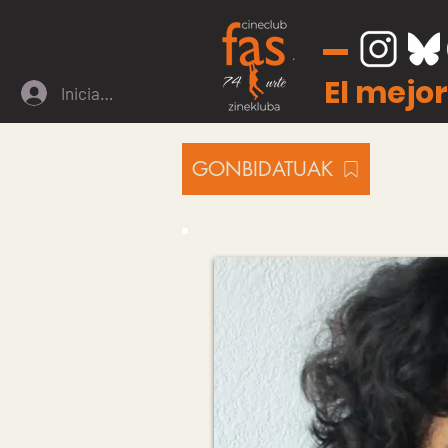
El mejor
Iniciar sesión
GONBIDATUAK