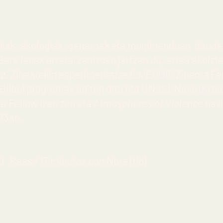
tikak, ekologiak, generoak eta mugimenduan dauden 
Bere lanak arreta zentroan jartzen du, artea ekoizt
ez. Zinearekin esperimentatze du, EQUIS Zinema Fe
Bilbo) programak egiten ditu eta UNSEENeko (Kroaz
r Fellow izan zen eta
Atmospheres of Violence
nazi
23an.
Reas / 17 minutos con Nora (flb)