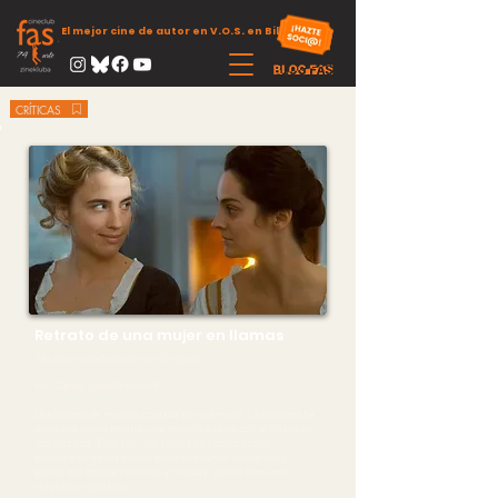
El mejor cine de autor en V.O.S. en Bilbao
CRÍTICAS
Retrato de una mujer en llamas
Sesión en colaboración con Zinegoak
Inv.: Carlos Loureda (crítico)
Una historia de mujeres contada por una mujer. La directora ha
dicho que quería mostrar una relación lésbica con la mirada de
una lesbiana. Para ello, una puesta en escena sobria,
ausencia de banda sonora salvo en algunos momentos y
planos que detallan sonrisas y miradas, junto a otros con
magníficos paisajes.