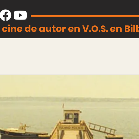
 cine de autor en V.O.S. en Bi