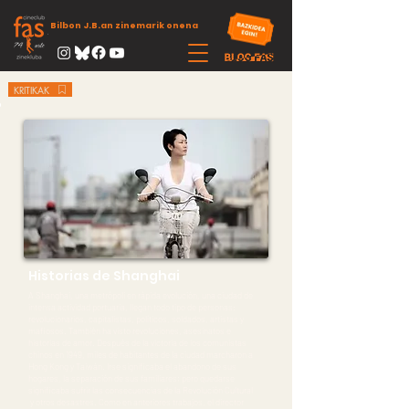
Bilbon J.B.an zinemarik onena
KRITIKAK
Historias de Shanghai
A Shanghai, una metrópoli en rápida evolución, una ciudad de
intensa actividad portuaria, llegan todo tipo de personas:
revolucionarios, capitalistas, políticos, soldados, artistas y
mafiosos. También ha visto revoluciones, asesinatos e
historias de amor. Después de la victoria de los comunistas
chinos en 1949, miles de habitantes de la ciudad marcharon a
Hong Kong y Taiwán. Irse significaba el abandono de sus
hogares, la separación de sus familiares; pero quedarse
significaba sufrir las consecuencias de la Revolución Cultural
y otros desastres. Como en anteriores trabajos, el director