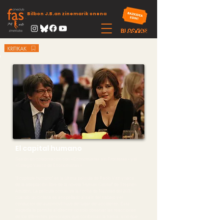
Bilbon J.B.an zinemarik onena
KRITIKAK
El capital humano
Sesión en colaboración con «Economistas sin Fronteras» y el
«Colegio Vasco de Economistas»
“
Il capitale humano
” es la última película de Paolo Virzi y nace
de la adaptación libre de la novela “
Human Capital
” de Stephen
Amidon. La película comienza la noche de Navidad del 2010,
cuando un ciclista es atropellado al salir del trabajo y el
conductor del automóvil huye del lugar del accidente. Esta
tragedia le permite al director no solo observar las reacciones
de los diferentes personajes que conforman la trama, sino que