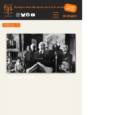
El mejor cine de autor en V.O.S. en Bilbao
CRÍTICAS
El último hurra
Debería situarse entre las mejores películas del maestro John
Ford, aunque los cierto es que “El último hurra” no figura entre
sus trabajos más reconocidos. A partir del guión de uno de sus
colaboradores habituales, Frank S. Nugent, la cinta se centra
en un anciano alcalde de origen irlandés que se presenta una
vez más a las elecciones municipales.
Frente a él, un nuevo aspirante de poca valía, pero que será
encumbrado por las “malas” artes de la publicidad. Ford nos
ofrece un espléndido, agudo y muy acertado retrato de la