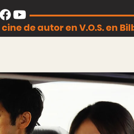
 cine de autor en V.O.S. en Bi