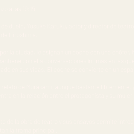
nzo a las
19:15
de duelo, Yusuke Kafuku, actor y director de teatro
l de Hiroshima.
por la ciudad, le asignan un coche con una chófer, 
antiene con ella conversaciones íntimas en las que
jado en sus vidas. El coche se convierte en un espa
un relato de Murakami, aunque bastante libremente,
ntra en la relación entre el protagonista y su mujer
ato de la obra de teatro y sus ensayos permite intro
an la trama principal.