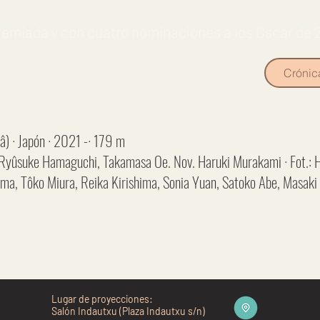
remiada y con cuatro nominaciones a los Oscar de 
Crónic
) · Japón · 2021 -· 179 m
 Ryûsuke Hamaguchi, Takamasa Oe. Nov. Haruki Murakami · Fot.: Hi
hijima, Tôko Miura, Reika Kirishima, Sonia Yuan, Satoko Abe, Masak
Lugar de proyecciones:
Salón Indautxu (Plaza Indautxu s/n)