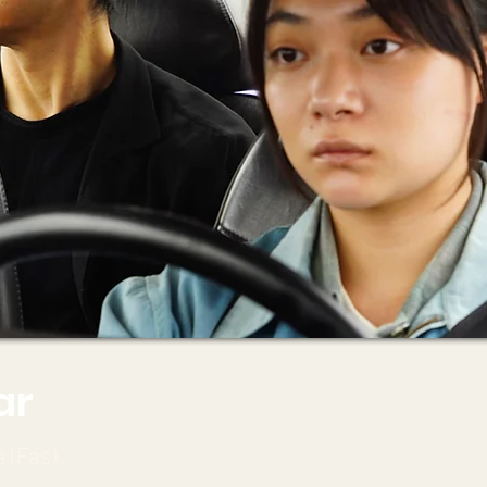
ar
 (Fas)