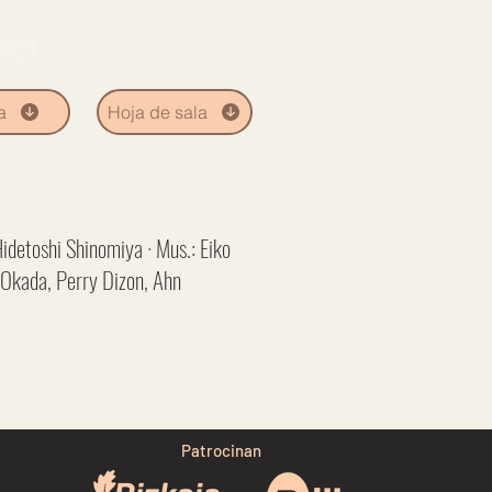
2021.
a
Hoja de sala
detoshi Shinomiya · Mus.: Eiko
i Okada, Perry Dizon, Ahn
Patrocinan