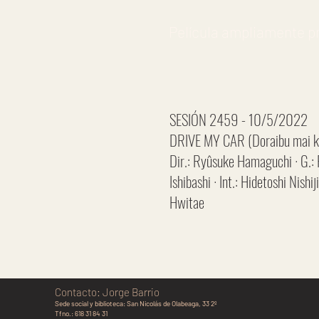
Película ampliamente p
SESIÓN 2459 - 10/5/2022
DRIVE MY CAR (Doraibu mai kâ
Dir.: Ryûsuke Hamaguchi · G.:
Ishibashi · Int.: Hidetoshi Nis
Hwitae
Contacto: Jorge Barrio
Sede social y biblioteca:
San Nicolás de Olabeaga, 33 2º
Tfno.: 618 31 84 31