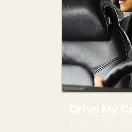
Drive My C
Pres.: Norberto Albóniga