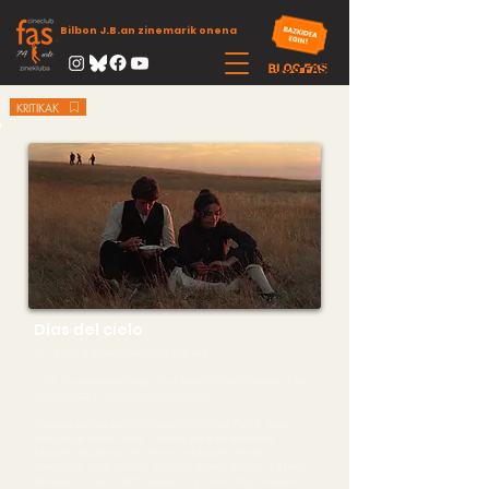
Bilbon J.B.an zinemarik onena
KRITIKAK
Días del cielo
Inv.: Koldo Gutiérrez (periodista cultural)
+ CM:
The Windshield Wiper
, de Alberto Mielgo (Nominado a los
Oscars 2022 al mejor corto de animación
Segunda película del mítico director Terrence Malick, justo
después de
Malas Tierras
. Famosa por la extraordinaria
fotografía naturalista del director de fotografía Nestor
Almendros, oscar incluído. Después de esta película, y a pesar
del éxito de crítica, Malick estaría 20 años sin dirigir. Western