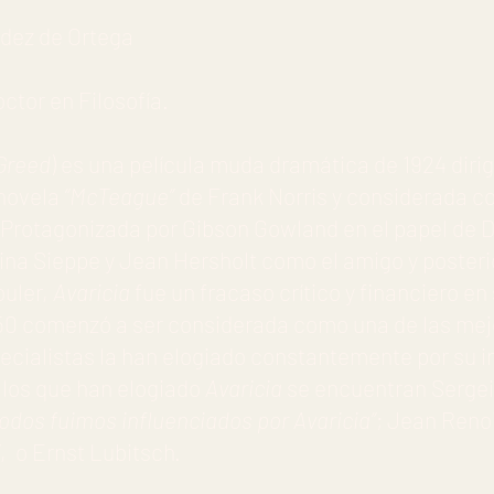
dez de Ortega
ctor en Filosofía.
Greed
) es una película muda dramática de 1924 dirig
 novela
“McTeague”
de Frank Norris y considerada c
. Protagonizada por Gibson Gowland en el papel de
ina Sieppe y Jean Hersholt como el amigo y poster
uler,
Avaricia
fue un fracaso crítico y financiero en
950 comenzó a ser considerada como una de las mej
ecialistas la han elogiado constantemente por su in
llos que han elogiado
Avaricia
se encuentran Sergei
Todos fuimos influenciados por Avaricia”
; Jean Renoi
, o Ernst Lubitsch.