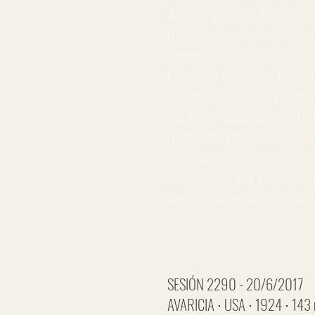
A principios de 1950 la 
mejores películasjamás 
Belgique,
Avaricia
fue n
Luchino Visconti, Orson 
Sound
publicó su primera
séptimo lugar en esa li
royale de Belgique publi
apreciadas de todos los
Amanecer
. La versión c
de falsos reclamos sobr
SESIÓN 2290 - 20/6/2017
AVARICIA ∙ USA ∙ 1924 ∙ 143