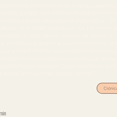
reputación de
Avaricia
comenzó a crecer y apareció en
hechas. En 1952, en el Festival Mondial du Film et
ombrada la quinta mejor película jamás hecha, con
Welles y Billy Wilder votando por ella. Ese mismo a
 lista de las “diez mejores películas de la historia”;
sta. En 1962 fue puesta en el cuarto en la misma li
có una lista en 1978 de
“las películas americanas m
 tiempos”
y
Avaricia
estaba en el tercer lugar detrás
ompleta ha sido llamada el “Santo Grial” de los arch
e el descubrimiento del metraje completo.
Crónic
 min