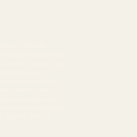
ida por Erich von
omo uno de los mayores
 Dr. John McTeague, ZaSu
ior enemigo de
 su lanzamiento inicial,
ores películas jamás
fluencia en películas
 Eisenstein; Joseph von
r, quien la llamó
“la