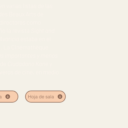
 varias listas de las
 des Beaux Arts de
 directores como
ño la revista
Sight and
Avaricia
estaba en el
sta. La Cinémathèque
ás importantes y menos
 de
Ciudadano Kane
y
iveros de cine, en medio
a
Hoja de sala