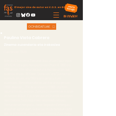
El mejor cine de autor en V.O.S. en Bilbao
GONBIDATUAK
Paulino Viota Cabrero
Zinema zuzendaria eta irakaslea
(Santander. 1948)
Bilboko Ekonomia Zientziak ikasi zituen (gaur egun
UPV/EHU) eta gero Konplutensen (Madril). 1966 eta
1968 artean film labur batzuk eta metraje ertain bat
zuzendu zituen. 1970ean “Duración” eta “Contactos”
zuzendu zituen, eta 1982ra arte jarraitu zuen
zuzentzen. Bere elkarrizketen zati bat atera genuen
(1996-ekaina)
‘… “Fin de un invierno” (1968-ots) film
laburra filmatu ondoren. Zientzia Ekonomikoak ikasten
ari nintzen Bilbon. Fas zineklubean (Oraindik existitzen
den!) Santos Zunzuneguirekin adiskidetu nintzen.
Santanderren nengoela, Javier Vegarekin (lehengusu
anaia) lan egiten zuen. Gidoia oso modu berezian idatzi
zen: bi gidoilariak, Javier Vega eta Santos Zunzunegui,