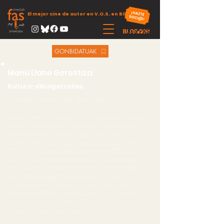
El mejor cine de autor en V.O.S. en Bilbao
GONBIDATUAK
Manu Llano Gorostiza
Kultura-dibulgatzailea
(Trapagaran, Bizkaia. 1926 – Bilbo. 1990)
Valladolideko eta Madrilgo unibertsitateetan hezitako
idazlea. Pintura, gastronomia eta enologian aditua,
gai horiei buruzko artikulu ugari idatzi zituena: ‘Cuna
de mercaderes. Erakustazokari buruzko apunteak’
(1961), ‘Pintura Vasca’ (1965), ‘Aurelio Arteta’ (1974), ‘Los
vinos de La Rioja/Errioxako ardoak’ (1974), besteak
beste. Gastronomiako sari nazionala izan zen 1984an,
eta urte bat geroago Espainiako Gastronomia
Akademiako kide. Gaur egun, Euskal Gastronomi
Akademiak (1992an sortua) Manuel Llano Gorostiza
saria sortu zuen bere omenez. ‘Cuando Bilbao era
Holywood’ hitzaldia aurkeztu zuen.