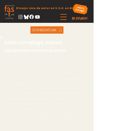
El mejor cine de autor en V.O.S. en Bilbao
GONBIDATUAK
Koldo Larrañaga Juaristi
Dibulgatzaile zinematografikoa
(Azkoitia. 1923 - Vitoria-Gasteiz. 2017)
Apaiz Karrera ikasi zuen Gasteizen, eta gainera:
pianoa, harmonia eta zinema. Euskal Herriko
Entziklopedia Orokor Ilustratuko zinema-gaietako
ohiko kolaboratzailea. Zinekluben mundua oso ondo
ezagutzen du,
Vitoriako Cine Forum-
eko
presidentea
izan zen,
Miranda de Ebro zineklub-
eko aholkularia eta
Tolosako
Fides zineklub-
eko arduraduna.
Film Ideal
aldizkarian,
Surge
aldizkarian (Vitoria-Gasteiz) edo
El
Correo
zinema sailean (Araba) zinemako artikuluekin
parte hartu zuen. Errealizazio zinematografikoa sartu
zuen Olabide Ikastolan (Gasteiz). “Neguazkena” (1976)
film luzea zuzendu zuen, eta 1980an “Ikuska 8”
(Brontzezko Mikeldi eta Domina ZINEBI*-n) film