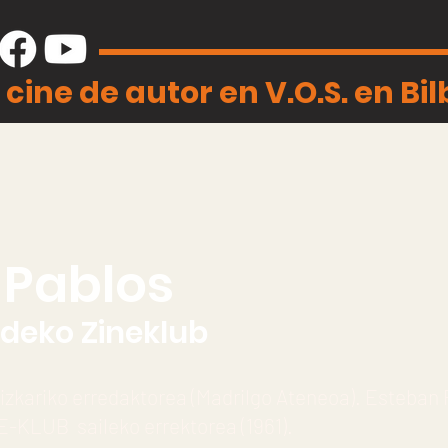
 cine de autor en V.O.S. en Bi
 Pablos
deko Zineklub
izkariko erredaktorea (Madrilgo Ateneoa). Esteban 
KLUB saileko errektorea (1961).