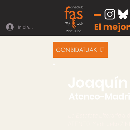
El mejor
Iniciar sesión
GONBIDATUAK
Joaquín
Ateneo-Madri
La Estafeta Literaria
ald
ATENEO-Madrideko ZINE-