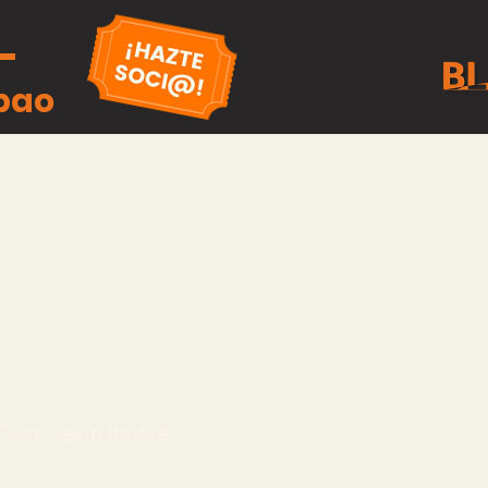
lbao
Farré-rekin batera,