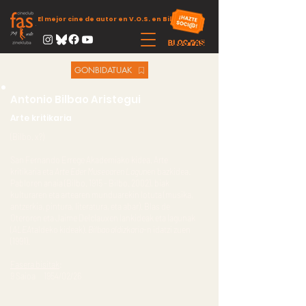
El mejor cine de autor en V.O.S. en Bilbao
GONBIDATUAK
Antonio Bilbao Aristegui
Arte kritikaria
(Bilbo. x?)
San Fernando Errege Akademiako kidea. Arte
kritikaria eta
Arte Eder Museoaren Lagun
en bazkidea.
Pabloren anaia (Bilbo. 1915 - Bilbo. 2002), biak
kulturaren eta artearen munduarekin lotuta (musika,
antzerkia, pintura, literatura, eta abar). Blas de
Oteroren eta Jaime Delclauxen lankideak eta lagunak
(
ALEA
taldeko kideak).
Bilbao aldizkaria
-n idatzi zuen
(1991).
Fasera bisitak
:
9 Saioa 1954/02/26