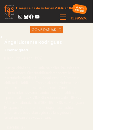
El mejor cine de autor en V.O.S. en Bilbao
GONBIDATUAK
Ángel Llorente Rodriguez
Zinemagilea
(Madril. 1941 – Madril. 1992)
Idazlea, gidoilaria, kritikaria, saiogilea, irakaslea eta
errealizadorea.
Ciencia
aldizkariaren sortzaile eta
zuzendaria(Madrilgo Uni. Konplutense),
Cinestudio
aldizkariko kritikaria, Espainiako zineklubetako zine-
forumen koordinatzailea, Espaniako Zinekluben
Federazioko idazkaria, hainbat zinema jaialditan
epaimahaikidea, X. ZINEBIn kolaboratzailea (1968), VII.
FICXen kolaboratzailea (1969). 1971tik 1979ra Paraguain
(Hispaniar Kulturaren Inst.). Espainiara itzulita,
zineman eta telebistan egiten du lan: gidoian,
errealizazioan eta ekoizpenean.
Fasera bisitak
: