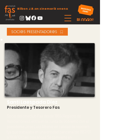
Bilbon J.B.an zinemarik onena
SOCI@S PRESENTADOR@S
Santi Laespada Díez
Presidente y Tesorero Fas
Socio del cineclub Fas desde 1955 (Registro de
Asociaciones), entra en la Junta de Gobierno con el
presidente Jose Luis Albeniz en calidad de tesorero
(ya que trabajaba en una entidad bancaria) de 1957/01
a 1959/10 (casi tres años). Se convierte en