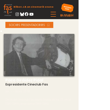
Bilbon J.B.an zinemarik onena
SOCI@S PRESENTADOR@S
Paco Giráldez Pidal
Expresidente Cineclub Fas
(xx. -- - Getxo. 2019)
Socio del cineclub Fas desde finales de los 70, vocal
(1981-1988)
y presidente
(1988-1995)
.