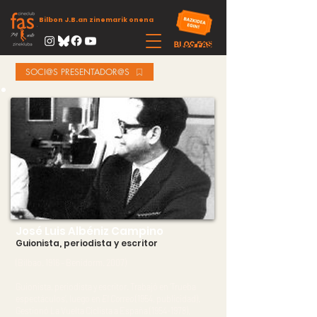
Bilbon J.B.an zinemarik onena
SOCI@S PRESENTADOR@S
José Luis Albéniz Campino
Guionista, periodista y escritor
(Bilbao. 1916 – Benidorm. 2007)
Guionista, periodista y escritor. Trabajó en ‘Trueba
espectáculos’, luego en
El Correo
(1954, publicidad).
Gestionó La Vuelta Ciclista a España
(1954-1978)
,