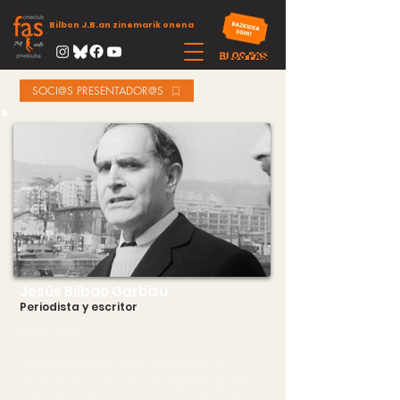
Bilbon J.B.an zinemarik onena
SOCI@S PRESENTADOR@S
Jesús Bilbao Garbizu
Periodista y escritor
(Bilbao. 1916)
Periodista y escritor. Profesor de francés. Gran
estudioso del mundo de la cinematografía e impulsor
de la creación del cineclub. De los 50 a los 70 realizó la