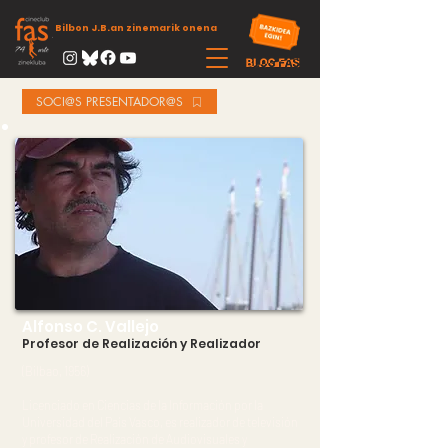
Bilbon J.B.an zinemarik onena
SOCI@S PRESENTADOR@S
Alfonso C. Vallejo
Profesor de Realización y Realizador
(Bilbao, 1956)
Licenciado en Ciencias de la Información por la
Universidad del País Vasco, es realizador de televisión
y profesor de Realización de Audiovisuales y