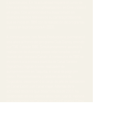
Espectáculos. En la actualidad imparte el curso de
Film and Video Directing (Realización en Cine y Vídeo)
en inglés. Con anterioridad ha desarrollado en
diversos medios televisivos su carrera profesional,
que se inició en 1986 con la realización de programas
y spots en la productora K-2000.
A continuación, con Noski Productions, permaneció
seis años al frente del programa Club Disney, emitido
por TVE-1 desde 1990. Simultáneamente asumió la
realización de diversas piezas relacionadas con el
mundo del cine para Canal+. A comienzos de 1997 se
incorporó a la primera plantilla de Canal Satélite
Digital (hoy Digital+) como realizador de
autopromoción en Taquilla, el canal de pago por
visión. Posteriormente, y también dentro de
Sogecable, desempeñó el cargo de jefe de realización
en Canal Estilo y en Canal Viajar. Además de la
actividad docente que desarrolla desde 2003, ha
colaborado en los últimos años con Juan B. Heinink
en la redacción del Catálogo del Cine Español. Films
de ficción:
1931-1940
.
Alfonso C. Vallejo nos acompañará en nuestro
Cineclub para analizar la sesión de la película Exit
through the gift shop, del genial y controvertido