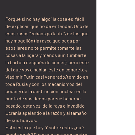
Porque si no hay “algo” la cosa es  fácil 
de explicar, que no de entender. Uno de 
esos rusos “echaos pa´lante”, de los que 
hay mogollón (la rasca que pega por 
esos lares no te permite tomarte las 
cosas a la ligera y menos aún tumbarte 
la bartola después de comer), pero este 
del que voy a hablar, éste en concreto,, 
Vladimir Putin casi venerado/temido en 
toda Rusia y con los mecanismos del 
poder y de la destrucción nuclear en la 
punta de sus dedos parece haberse 
pasado, esta vez, de la raya e invadido 
Ucrania apelando a la razón y al tamaño 
de sus huevos.
Esto es lo que hay. Y sobre esto, ¿qué 
puedo decir? Pues que estoy en contra, 