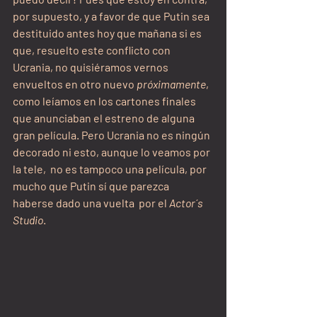
por supuesto, y a favor de que Putin sea 
destituido antes hoy que mañana si es 
que, resuelto este conflicto con 
Ucrania, no quisiéramos vernos 
envueltos en otro nuevo 
próximamente
, 
como leíamos en los cartones finales 
que anunciaban el estreno de alguna 
gran película. Pero Ucrania no es ningún 
decorado ni esto, aunque lo veamos por 
la tele,  no es tampoco una película, por 
mucho que Putin sí que parezca 
haberse dado una vuelta  por el 
Actor´s 
Studio
.