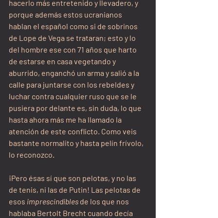
hacerlo más entretenido y llevadero, y 
porque además estos ucranianos 
hablan el español como si de sobrinos 
de Lope de Vega se trataran; esto y lo 
del hombre ese con 71 años que harto 
de estarse en casa vegetando y 
aburrido, enganchó un arma y salió a la 
calle para juntarse con los rebeldes y 
luchar contra cualquier ruso que se le 
pusiera por delante es, sin duda, lo que 
hasta ahora más me ha llamado la 
atención de este conflicto. Como veis 
bastante normalito y hasta pelín frívolo, 
lo reconozco.
¡Pero ésas sí que son pelotas, y no las 
de tenis, ni las de Putin! Las pelotas de 
esos 
imprescindibles
 de los que nos 
hablaba Bertolt Brecht cuando decía 