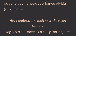
aquello que nunca deberíamos olvidar 
(
mea culpa
),
Hay hombres que luchan un día y son 
buenos.
Hay otros que luchan un año y son mejores.
Hay quienes luchan muchos años y son 
muy buenos.
Pero hay quienes luchan toda la vida: esos 
son los imprescindibles.
Y que, añado yo de rebotillo, siempre 
aparecen cuando uno menos se lo 
espera. Porque el ser humano es 
impredecible. Para lo bueno… y lo malo, 
ésa es la puñeta. 