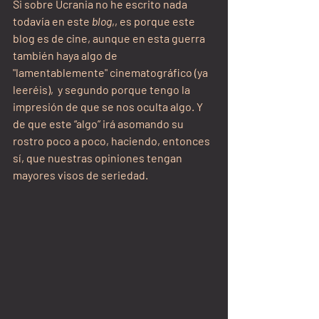
Si sobre Ucrania no he escrito nada 
todavía en este 
blog
,, es porque este 
blog es de cine, aunque en esta guerra 
también haya algo de 
"lamentablemente" cinematográfico (ya 
leeréis),  y segundo porque tengo la 
impresión de que se nos oculta algo. Y 
de que este “algo” irá asomando su 
rostro poco a poco, haciendo, entonces 
sí, que nuestras opiniones tengan 
mayores visos de seriedad.