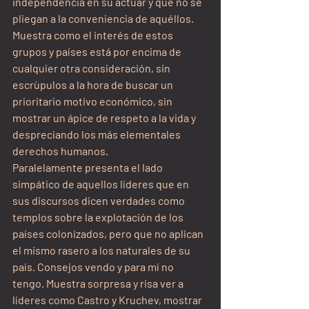
independencia en su actuar y que no se 
pliegan a la conveniencia de aquéllos. 
Muestra como el interés de estos 
grupos y países está por encima de 
cualquier otra consideración, sin 
escrùpulos a la hora de buscar un 
prioritario motivo económico, sin 
mostrar un ápice de respeto a la vida y 
despreciando los más elementales 
derechos humanos.
Paralelamente presenta el lado 
simpático de aquellos líderes que en 
sus discursos dicen verdades como 
templos sobre la explotación de los 
países colonizados, pero que no aplican 
el mismo rasero a los naturales de su 
país. Consejos vendo y para mí no 
tengo. Muestra sorpresa y risa ver a 
líderes como Castro y Kruchev, mostrar 