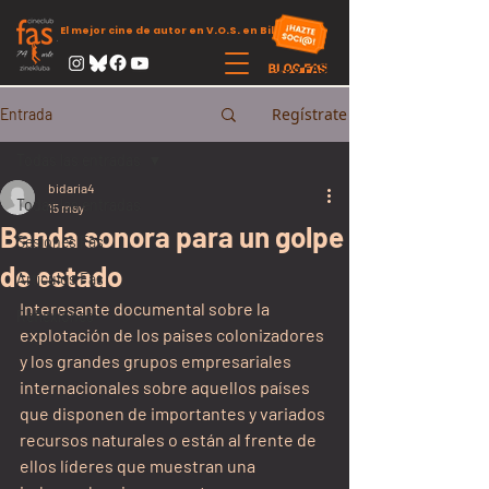
El mejor cine de autor en V.O.S. en Bilbao
Regístrate
Entrada
Todas las entradas
bidaria4
Todas las entradas
15 may
Banda sonora para un golpe
Sesiones Fas
de estado
Artículos Fas
Interesante documental sobre la 
Reflexiones
explotación de los paises colonizadores 
y los grandes grupos empresariales 
internacionales sobre aquellos países 
que disponen de importantes y variados 
recursos naturales o están al frente de 
ellos líderes que muestran una 