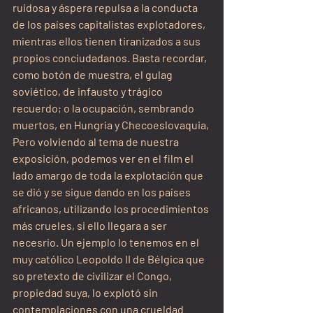
ruidosa y áspera repulsa a la conducta 
de los países capitalistas explotadores, 
mientras ellos tienen tiranizados a sus 
propios conciudadanos. Basta recordar, 
como botón de muestra, el gulag 
soviético, de infausto y trágico 
recuerdo; o la ocupación, sembrando 
muertos, en Hungría y Checoeslovaquia,
Pero volviendo al tema de nuestra 
exposición, podemos ver en el film el 
lado amargo de toda la explotación que 
se dió y se sigue dando en los países 
africanos, utilizando los procedimientos 
más crueles, si ello llegara a ser 
necesrio. Un ejemplo lo tenemos en el 
muy católico Leopoldo II de Bélgica que 
so pretexto de civilizar el Congo, 
propiedad suya, lo explotó sin 
contemplaciones con una crueldad 