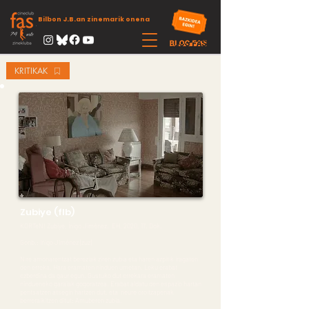
Bilbon J.B.an zinemarik onena
KRITIKAK
Zubiye (flb)
KORTeN! Zubiye, Íñigo Jiménez. EH, 2020, 11’. Dok.
Gonb.: Iñigo Jiménez (zuz)
Nire amonarentzat bereziak ziren zubia eta haren azpitik iragaten
den erreka. Hara eramaten ninduen umetan. Leku erabat
ezberdina da gaur egun. Gustuko dut errekara eramaten
nindueneko garaiak gogoratzea. Erabat aldatu den espazio hartan
pentsatzen atsegin hartzen dut, eta neure oroitzapenak
berreraikitzen ditut: Amuberen zubia.