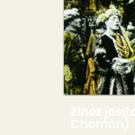
Zinez josi
Chomón)