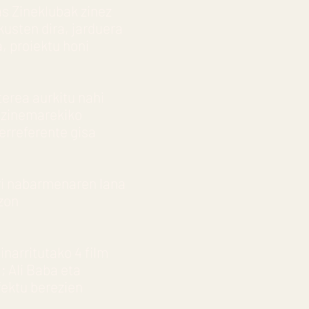
as Zineklubak zinez
kusten dira, jarduera
, proiektu honi
terea aurkitu nahi
a zinemarekiko
erreferente gisa
ri nabarmenaren lana
izon
inarritutako 4 film
; Ali Baba eta
fektu berezien