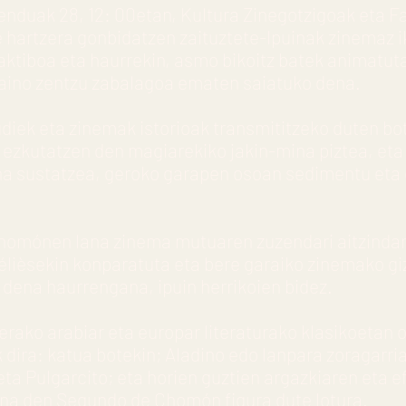
enduak 28, 12: 00etan, Kultura Zinegotzigoak eta F
 hartzera gonbidatzen zaituztete-Ipuinak zinemaz i
raktiboa eta haurrekin, asmo bikoitz batek animatuta
aino zentzu zabalagoa ematen saiatuko dena.
rudiek eta zinemak istorioak transmititzeko duten bo
n ezkutatzen den magiarekiko jakin-mina piztea, et
a sustatzea, geroko garapen osoan sedimentu eta 
homónen lana zinema mutuaren zuzendari aitzinda
Mélièsekin konparatuta eta bere garaiko zinemako g
 dena haurrengana, ipuin herrikoien bidez.
rako arabiar eta europar literaturako klasikoetan o
 dira: katua botekin; Aladino edo lanpara zoragarria
 eta Pulgarcito; eta horien guztien argazkiaren eta e
na den Segundo de Chomón figura dute lotura.