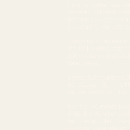
Datorren asteartean, ab
betetako ipuinetan parte
berri bat Euskadin, inte
entretenimendu hutsa b
Alde batetik, txikienei i
die. Pelikulekiko, atzea
zaletasuna eta maitasun
balio duena.
Bestalde, Segundo de C
hurbildu nahi du, maiz 
handienetakotzat jotzen
Horrela, XX. mende hasie
bildu dira. Honako hauek
berrogei lapur bortitzak
zuzendaria eta arduradu