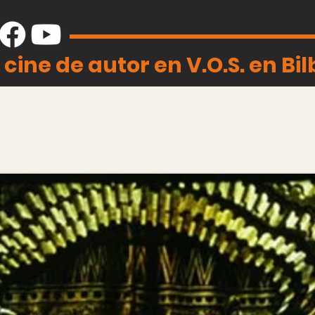
 cine de autor en V.O.S. en Bi