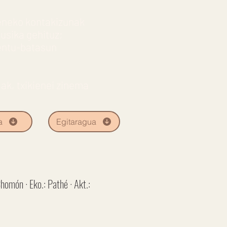
zeneko kontakizunak
usika gehituz;
mentu-batasun
ak, txikienei zinema
a
Egitaragua
omón · Eko.: Pathé · Akt.: