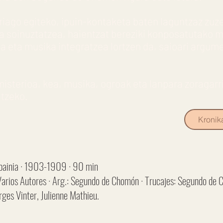
riago egiteko, ipuin-kontaketa baten laguntzaz zu
ta soinuztatzea, haientzat bereziki konposatutako m
ioa eta musika integratzea lortzen da, saioari argu
isterioa, kea, musika, ogroak eta lanpara zoragarri
ltzeko.
Kronik
painia · 1903-1909 · 90 min
arios Autores · Arg.: Segundo de Chomón · Trucajes: Segundo de Ch
ges Vinter, Julienne Mathieu.