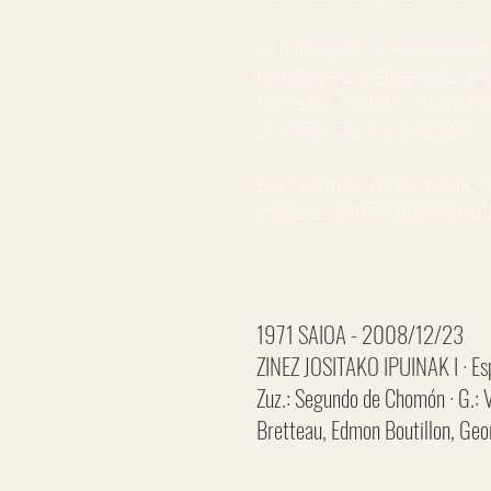
Hurbilago eta eskuragar
kontatzea erabaki da, e
horrela, irudiak, narraz
esanguratsua emateko.
Exotismoa, printzesak, m
mutura lehen aldiz hurbi
1971 SAIOA - 2008/12/23
ZINEZ JOSITAKO IPUINAK I · Es
Zuz.: Segundo de Chomón · G.: V
Bretteau, Edmon Boutillon, Geor