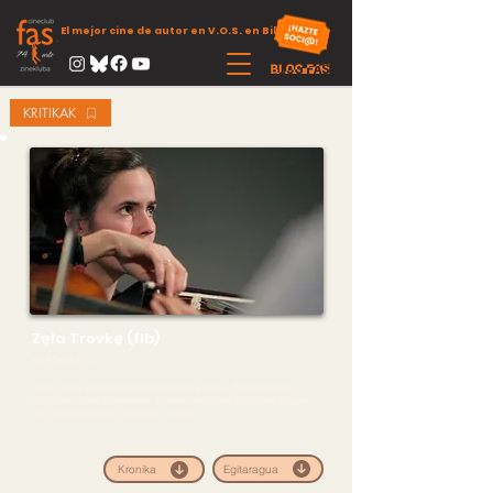
El mejor cine de autor en V.O.S. en Bilbao
KRITIKAK
Zęla Trovkę (flb)
KORTeN! 2014
Zela Trovke
antzinako abesti eslovakiarra da, Moritat izenez
ezagutzen diren horietakoa. Krimen-istorioak kontatzen dituzte
eta hilketa bat izan ohi da beti tartean
Egitaragua
Kronika