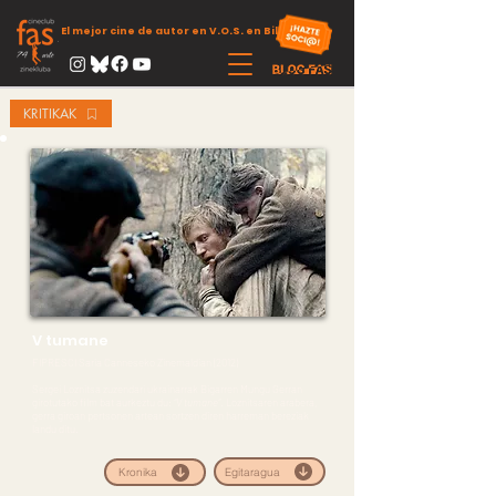
El mejor cine de autor en V.O.S. en Bilbao
KRITIKAK
V tumane
FIPRESCI Saria Canneseko Zinemaldian (2012)
Sergei Loznitsa zuzendari ukrainarrak Bigarren Mungu Gerran
girotutako film bat aurkeztu du:
“V tumane”
. Loznitsaren arabera,
gerra giroan pertsonen artean sortzen diren harreman bereziak
landu ditu.
Egitaragua
Kronika