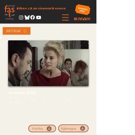
Bilbon J.B.an zinemarik onena
KRITIKAK
Una vez (flb)
Flb: Una vez (F) · Espainia · 2015 · 13 min · Zuz.: María Guerra eta
Sonia Madrid
Egitaragua
Kronika