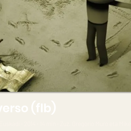
erso (flb)
Euskadi ∙ 2014 ∙ 14 min ∙ Zuz. Gregorio Muro eta Mik