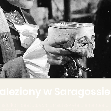
aleziony w Saragossie
naldiko kidea (
Danton
, Errautsak eta Diamanteak, 
-2000) lana zientzia dibulgaziorako zinema dokum