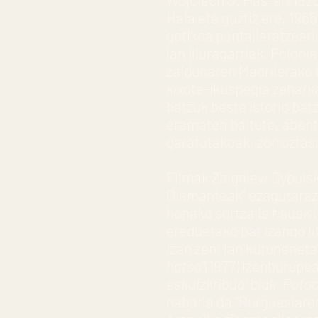
Hala eta guztiz ere, 196
gotikoa pantailaratzeari,
lan liluragarriak, Poloni
zaldunaren Madrilerako 
kixote-ikuspegia zeharka
batzuk beste istorio bat
eramaten baitute, abent
garatutakoak, zorroztasu
Filmak Zbigniew Cybulsk
Diamanteak” ezagutarazi
honako sortzaile hauek in
ereduetako bat izango li
izan zen; lan kutuneneta
hatsa”
(1977) izenburupea
eskuizkribua',biak, Poto
nabaria da “Burguesiare