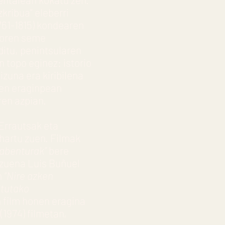
kribua” eleberri
1761-1815) kondearen
toren seme
itu, penintsularen
 topo eginez: istorio
izuna era kiribilena
ten eraginpean
ren azpian.
Errautsak eta
hartu zuen. Filmak
 abenturak”
bere
u zuena Luis Buñuel
n
“Nire azken
itutako
 film honen eragina
”
(1974) filmetan,