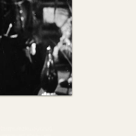
Marmorezko gizona),
entalean kokatu zen.