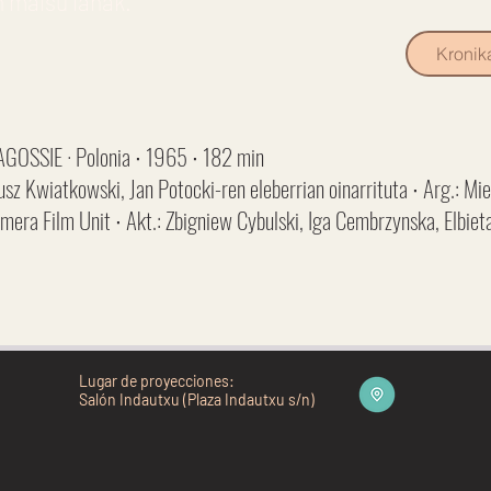
 maisu lanak.
Kronik
SSIE · Polonia ∙ 1965 ∙ 182 min
eusz Kwiatkowski, Jan Potocki-ren eleberrian oinarrituta ∙ Arg.: Mi
mera Film Unit ∙ Akt.: Zbigniew Cybulski, Iga Cembrzynska, Elbi
Lugar de proyecciones:
Salón Indautxu (Plaza Indautxu s/n)