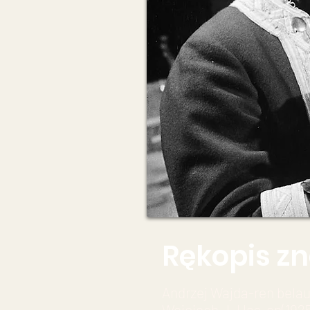
Rękopis zn
Andrzej Wajda-ren belau
Wojciech J. Has-en(1925