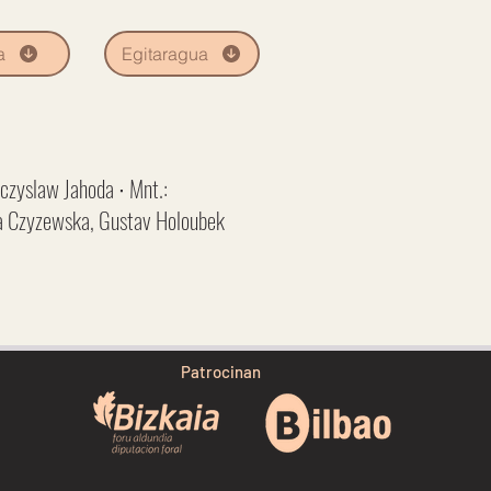
a
Egitaragua
eczyslaw Jahoda ∙ Mnt.:
eta Czyzewska, Gustav Holoubek
Patrocinan