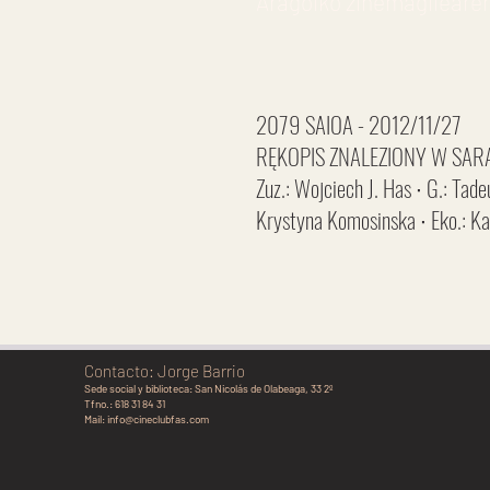
Aragoiko zinemagilearen
2079 SAIOA - 2012/11/27
RĘKOPIS ZNALEZIONY W SARAGO
Zuz.: Wojciech J. Has ∙ G.: Tad
Krystyna Komosinska ∙ Eko.: Ka
Contacto: Jorge Barrio
Sede social y biblioteca:
San Nicolás de Olabeaga, 33 2º
Tfno.: 618 31 84 31
Mail:
info@cineclubfas.com