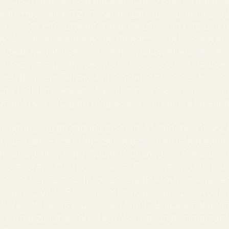
5ean, Has-ek ekin zion “Zaragozan aurkitutako eskuiz
 1797 eta 1805 urte bitartean idatzia. Jan Potocki (
ako
Decameron
antzekoak, Alphonse Van Worden Ai
bidean gertatutako gorabehera bikainak kontatzen d
tuz eta era guztietako pertsonaia xelebre ugarirekin
zuen barruan, Txinako kutxen antzera, zeinek kontak
ura biribilen segidan, kabalista eta matematiko ba
n bitxi eta zoragarri magiko eta surrealista bikaina
i aktorea du protagonista –zeinek Wajdaren (1958) “
 zuen bere– eta y Potockiren testuaren lehen atala 
spiratu ditu: Terry Gilliam (
“Minchausen Baroiaren
tzateke) edo Martin Scorsese. Baina gehien lilurat
kotzat hartzeraino iritzi zen, eta bere autobiografia
n idatzi zuen:
“Biziki gustatzen zait ‘Zaragozan aurk
cki-ren eleberria eta Has-en filma”
. Buñuelen lanean
n xarma zuhurra
”
(1972) eta
“Askatasunaren mamua