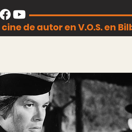
 cine de autor en V.O.S. en Bi