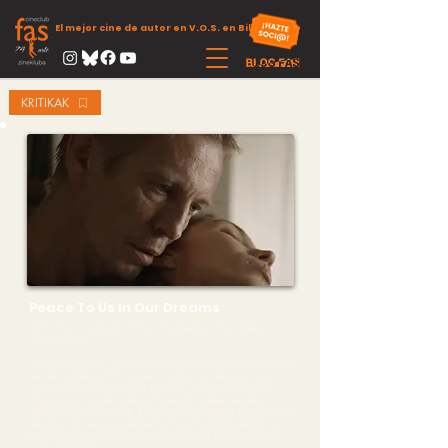
El mejor cine de autor en V.O.S. en Bilbao
KRITIKAK
Peace To Us In Our Dreams
Gonb.: Nacho Carballo, FICXixon Nazioarteko Zinemaldiaren
zuzendari ohia
Lakuak eta basoak, espazio ederrak eta hiru pertsonaiaz baliatzen
da Sharuna Bartas film honetan. Apurka- apurka pertsonaia
hauek deskribatuko ditu: aita alarguna, haren bikotekidea eta
lehenengoaren alaba nerabea. Paraje eder batean azaltzen
zaizkigu hiru bizitza grisak. Aitaren paperean Bartas bera dugu eta
alabaren edertasun paregabea (Ina Marija Bartaité) erabiliko du
bizitzaren aspektu filosofikoez hausnartzeko. Mundu irekia film
introspektibo batentzat.