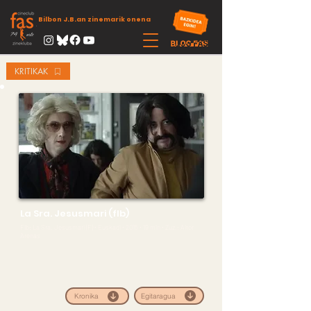
Bilbon J.B.an zinemarik onena
KRITIKAK
La Sra. Jesusmari (flb)
Flb: La Sra. Jesusmari (F) ∙ Euskadi ∙ 2015 ∙ 19 min ∙ Zuz.: Aitor
Arenas
Egitaragua
Kronika