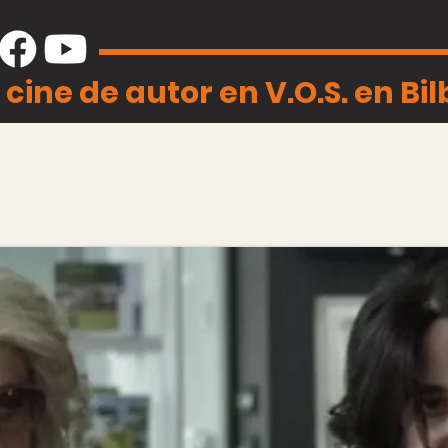
 cine de autor en V.O.S. en Bi