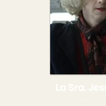
La Sra. Jes
Flb: La Sra. Jesusmari (F