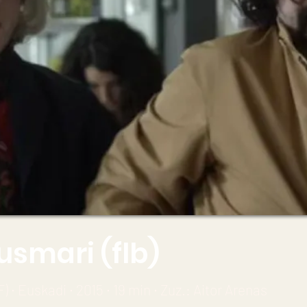
usmari (flb)
) ∙ Euskadi ∙ 2015 ∙ 19 min ∙ Zuz.: Aitor Arenas