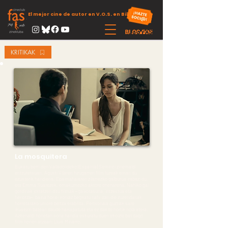
El mejor cine de autor en V.O.S. en Bilbao
KRITIKAK
La mosquitera
Bukatu berri den Valladolideko (Espainia) Seminci zinemaldi
entzutetsuan, Agusti Vilaren hirugarren film luzeak eman du
ezusterik handiena. Epaimahaiaren zilarrezko galburua irabazi du,
eta Emma Suarezek, emakumezko aktore onenarena. Nahiko gai
gordinak jorratzen ditu filmak ‐ gaixotasuna, intzestua eta
heriotza‐, baina horiei ironiaz begiratu nahi izan die zuzendariak,
horretarako umore beltza erabilita. Pertsonaia guztiak sare
ikusezin batean daude harrapatuta eta ez dakite hortik nola atera.
Azkenaldi honetan sona handia eskuratu duen ekoizle bat dago
film honen atzean: Lluis Miñarro.