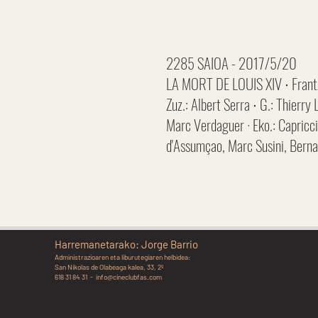
2285 SAIOA - 2017/5/20
LA MORT DE LOUIS XIV ∙ Frantz
Zuz.: Albert Serra ∙ G.: Thierry
Marc Verdaguer · Eko.: Capricci
d'Assumçao, Marc Susini, Bernar
Harremanetarako: Jorge Barrio
Administrazioaren eta liburutegiaren helbidea:
San Nikolas de Olabeaga kalea, 33, 2º
618 31 84 31 -
info@cineclubfas.com