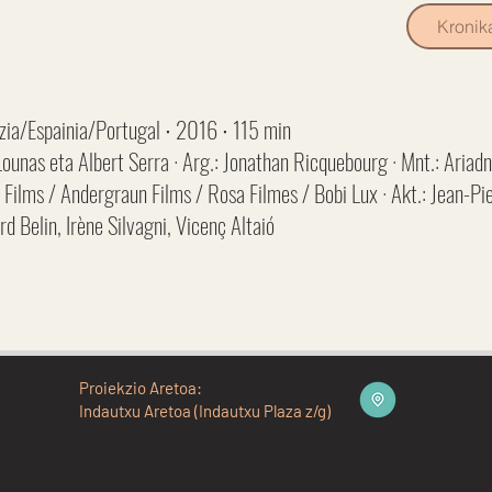
Kronik
ia/Espainia/Portugal ∙ 2016 ∙ 115 min
 Lounas eta Albert Serra · Arg.: Jonathan Ricquebourg · Mnt.: Ariadn
 Films / Andergraun Films / Rosa Filmes / Bobi Lux · Akt.: Jean-Pi
d Belin, Irène Silvagni, Vicenç Altaió
Proiekzio Aretoa:
Indautxu Aretoa (Indautxu Plaza z/g)