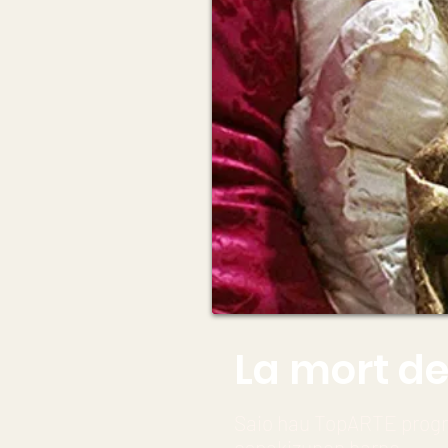
La mort de
Saio hau TopARTE progr
ospakizunen barne.