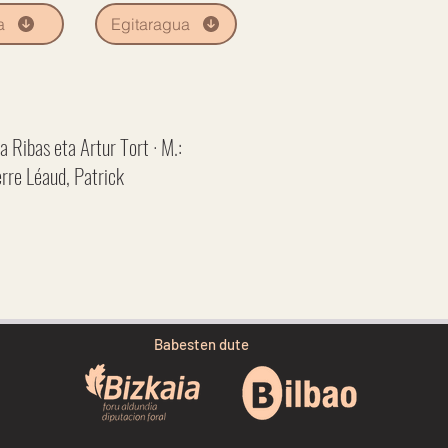
a
Egitaragua
a Ribas eta Artur Tort · M.:
erre Léaud, Patrick
Babesten dute