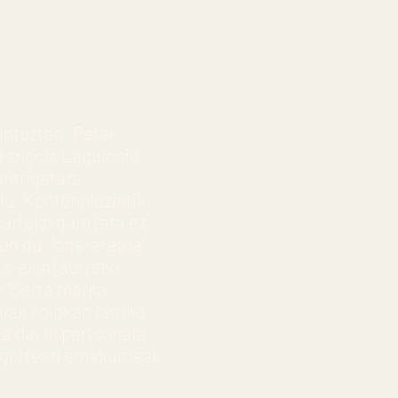
intuzten: Peter
François Laguionie
intrigetara
du. Kontenplaziotik
artuko gara (eta ez
zen du, “ohe-aretoa”
as-ekin (aurreko
e “Serra marka”
iak kolokan jarriko
a da, bi pertsonaia
o gortean emakumeak