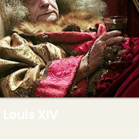
 Louis XIV
amaren barruan dago, Guggenheim Bilbao Museoar