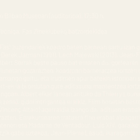
Bilbao Museoan (auditorioa) · 17:30 h.
bóniga, Fas Zineklubeko batzordekidea
Fas” zuzendariek koadro baten barnean sartu izan g
Derek Jarman (1991), Lech Majewski (2013), Jean-
Albert Serrak beste pauso bat ematen du, gortearen 
ilunetan gozarazten, koadroan barneratzea lortzen 
ramango gaitu, eta irudimen apur batekin istorioan s
bert-ek ia bi ordutan gure aditasuna mantentzea lort
aingoan, Albert elkar lanean arituko da Thierry Loun
an zena), gidoi intrigantea eraikiz. Film honetan best
Vincenç Altaio) agerraldia izango da, adituen erabak
arazten. Emakumearen trataera fina erabat aipagarri
tenon eta Madame de Ventadour, Luis XIV. garaik
tzik gabe uztekoa, Jean-Pierre Léaud, ikaragarria!