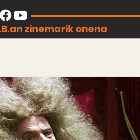
J.B.an zinemarik onena