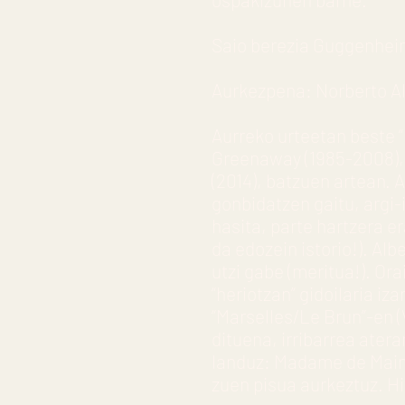
Saio berezia Guggenheim 
Aurkezpena: Norberto Al
Aurreko urteetan beste “
Greenaway (1985-2008), 
(2014), batzuen artean. 
gonbidatzen gaitu, argi-
hasita, parte hartzera e
da edozein istorio!). Al
utzi gabe (meritua!). Or
“heriotzan” gidoilaria iz
“Marselles/Le Brun”-en (
dituena, irribarrea ater
landuz: Madame de Main
zuen pisua aurkeztuz. Hi