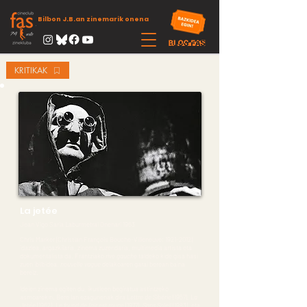
Bilbon J.B.an zinemarik onena
KRITIKAK
La jetée
Jean Vigo Saria Laburmetrai Onenari 1963
Chris Marker (Christian François Bouche-Villeneuve;
1921-2012)
idazlea, argazkilaria, zinema zuzendaria, multimedia artista eta
dokumentalista da. Frantziako
rive gauche
taldeko kide gisa hasi
zuen ibilbidea,
nouvelle vague
delakoaren garai berean baina
bereiz.
Ideien zinema egiten du, ikusleen begiratua astintzeko
asmoarekin. Bere lan ezagunenak dira
Lettre de Sibérie
(1957),
La
Jetée
(1962),
Le found de l’air est rouge
(1977),
Sans Soleil
(1983), eta