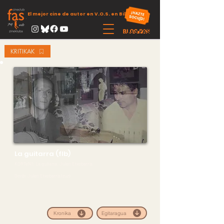
El mejor cine de autor en V.O.S. en Bilbao
KRITIKAK
La guitarra (flb)
KORTeN!: La guitarra, Julen Etxebarria
Gonb: Julen Etxebarria (zuz)
Egitaragua
Kronika