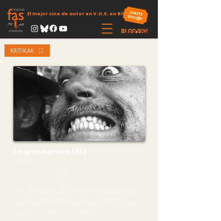
El mejor cine de autor en V.O.S. en Bilbao
KRITIKAK
La gran carrera (flb)
KORTeN! 2014
Filme laburrik onena Begibistan 2011
1914. urtea. Lasarteko hipodromoak lasterketa ikusgarri bat
iragarri du: inoiz ikusi ez den saria eramango du zaldi irabazleak.
Munduko zortzi zaldi eta behor onenek eman dute izena.
Kontinente guztietatik etorritako zaldizale eta apustugileak bildu
dira lasterketa handiaren sonak erakarrita: Milioi Erdiko Sari
Handia.