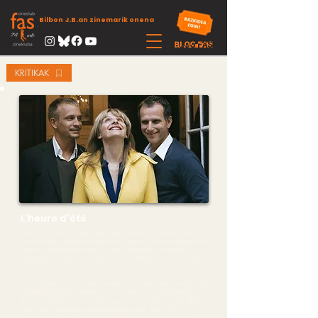
Bilbon J.B.an zinemarik onena
KRITIKAK
L'heure d'été
Olivier Assayas frantziar zuzendariak, erregistro erabat ezberdin
bat aurkezten digu bere azken film honetan. Xume eta gogoetatsu
samarra, berraurkitze istorio honek biraketa garrantzitsua
suposatzen du bere aurreneko filmen estilo bizi, kultur-anitz eta
modernoan.
Ama hiltzerakoan, hiru anai-arreba oso desberdinak elkartzen dira
aspaldiko haurtzaro etxean, euren ondasunen kargu egiteko.
Ondasun hauek, XIX. mendeko aparteko arte bilduma dira. Baina
famili irudi hutsal hau itxurazkoa baizik ez da. Istorio “txiki” honen
atzean beste istorio mehe eta adierazgarritsuagoak azaltzen dira