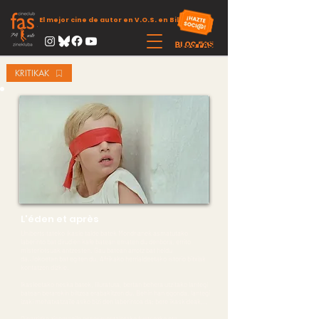
El mejor cine de autor en V.O.S. en Bilbao
KRITIKAK
L'éden et après
Unibertsitateko ikasle talde batek Mondrianek asmatutako
laberinto bat dirudien kafe batean ematen du denbora, errito
misteriotsuak antzesten. Gau batean arrotz bat heldu
da.Jokoetan bat egiten du, Afrikako herrialdeetako istorio bitxiak
kontatzen dizkie.
Ikasleetako neska batek, liluratuta, bertan behera utzitako lantegi
batean berarekin biltzea erabakitzen du. Behin han egonda, lantegi
izaki mehatxatzaile asko bizi den laberintoa da: bere ikaskideak...
Oinarrizko zinemagile esperimentaletako funtsezko eta