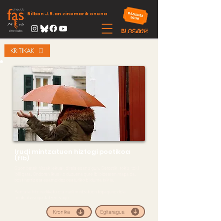
Bilbon J.B.an zinemarik onena
KRITIKAK
Irudi mintzatuen hiztegi poetikoa
(flb)
Gizon batek hitzak lekuak direla esan zigun. Geroztik, tokiz-toki
ibili gara. Ondoren ikusiko duzuena gure ibilbidearen mapa da,
bost herriz eta esamoldez osaturiko bilduma txikia.
Pantaila hitz irudikatu eta irudi mintzatuen topagune dela
pentsatzea gustatzen zaigu.
Egitaragua
Kronika