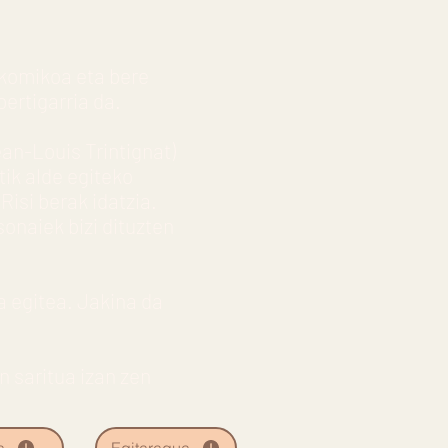
ikomikoa eta bere
ertigarria da.
an-Louis Trintignat)
ik alde egiteko
Risi berak idatzia.
onaiek bizi dituzten
a egitea. Jakina da
 saritua izan zen