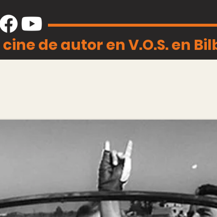
 cine de autor en V.O.S. en Bi