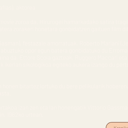
aflas), aktorea
movie
zoroa da. Hirurogei hamarkadako satira trag
tera zorakeri honetara gonbidatzen gaituen film dib
Gasman), festazale amorratuak, Roberto Mariani (Je
a abuztuko opor egun batera gonbidatuko du Erromat
kaina da, Ettore Scola gazteak, Ruggero Maccari eta 
 ikerlan sikologikoa egiteko aukera izango du perts
lm honen bitartez lortuko du bere pelikularik hoberen
asta.
rtakoa izan zen eta lan honengatik Vittorio Gassman
in, 1962ko urtean.