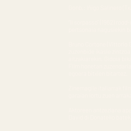
Gonb.: Iñigo Salinero (Tx
“Il sorpasso” (1962)
road-
pertsonaia nagusiekin ba
Bruno Cortone (Vittorio 
zuzenbide ikasle zintzo
aitzakiarekin. Gidoia bi
Film honetan zuzendariak
egoera bitxien bitartez.
Zinemagile italiarrak fi
garaian lortu zuen arrak
Aktoreen antzezlana apa
David di Donatello batek