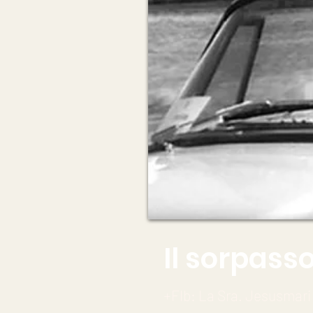
Il sorpass
+Flb: La Sra. Jesusmari (