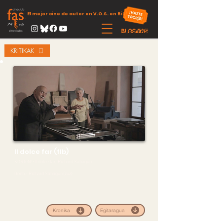
El mejor cine de autor en V.O.S. en Bilbao
KRITIKAK
Il dolce far (flb)
KORTeN!: Il dolce far, Richard Sahagún
Gonb.: Richard Sahagún (zuz)
Egitaragua
Kronika